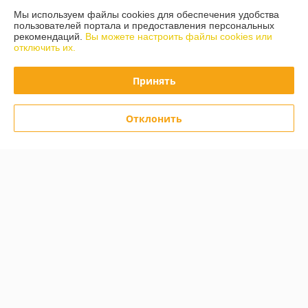
Мы используем файлы cookies для обеспечения удобства
Доставка и оплата
пользователей портала и предоставления персональных
рекомендаций.
Вы можете настроить файлы cookies или
отключить их.
График работы
Принять
Полная версия сайта
Политика обработки cookies
Отклонить
Сайт создан на платформе Deal.by
Информация для покупателя
Юридическое лицо:
ООО "Белагропартс"
231310, Республика Беларусь, Гродненская область, Третьяковский с/с,
д. Шейбаки, ул. Озерная, д. 3А
Регистрационный номер ЕГР: 591385848