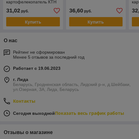
картофелекопатель КТН
ка
-2В
-2В
31,02
36,60
32
руб.
руб.
Купить
Купить
О нас
Рейтинг не сформирован
Менее 5 отзывов за последний год
Работает с 19.06.2023
г. Лида
Беларусь, Гродненская область, Лидский р-н, д.Шейбаки,
ул.Озерная, 3А, Лида, Беларусь
Контакты
Показать весь график работы
Сегодня выходной
Отзывы о магазине