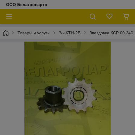
ООО Белагропартс
Товары и услуги
З/ч КТН-2В
Звездочка КСР 00.240 