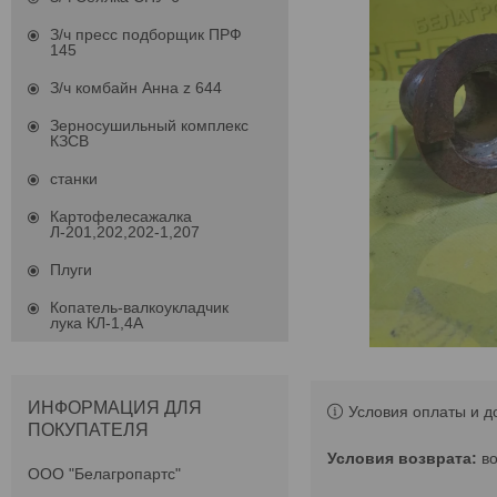
З/ч пресс подборщик ПРФ
145
З/ч комбайн Анна z 644
Зерносушильный комплекс
КЗСВ
станки
Картофелесажалка
Л-201,202,202-1,207
Плуги
Копатель-валкоукладчик
лука КЛ-1,4А
ИНФОРМАЦИЯ ДЛЯ
Условия оплаты и д
ПОКУПАТЕЛЯ
в
ООО "Белагропартс"