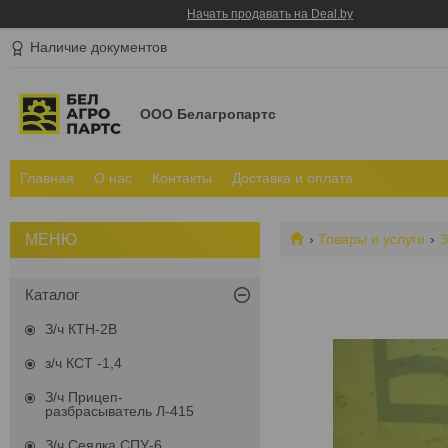
Начать продавать на Deal.by
Наличие документов
ООО Белагропартс
Главная
О нас
Контакты
Доставка и оплата
Товары и услуги
З
Каталог
З/ч КТН-2В
з/ч КСТ -1,4
З/ч Прицеп-
разбрасыватель Л-415
З/ч Сеялка СПУ-6