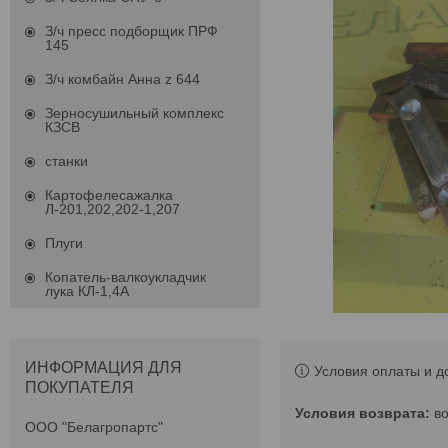
З/ч пресс подборщик ПРФ
145
З/ч комбайн Анна z 644
Зерносушильный комплекс
КЗСВ
станки
Картофелесажалка
Л-201,202,202-1,207
Плуги
Копатель-валкоукладчик
лука КЛ-1,4А
ИНФОРМАЦИЯ ДЛЯ
Условия оплаты и д
ПОКУПАТЕЛЯ
в
ООО "Белагропартс"