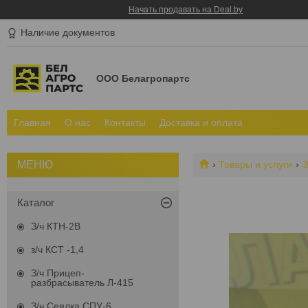
Начать продавать на Deal.by
Наличие документов
ООО Белагропартс
Главная
О нас
Контакты
Доставка и оплата
Товары и услуги
З
Каталог
З/ч КТН-2В
з/ч КСТ -1,4
З/ч Прицеп-
разбрасыватель Л-415
З/ч Сеялка СПУ-6