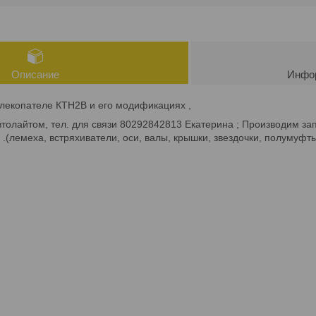
Описание
Инфор
лекопателе КТН2В и его модификациях ,
втолайтом, тел. для связи 80292842813 Екатерина ; Производим з
 .(лемеха, встряхиватели, оси, валы, крышки, звездочки, полум