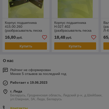
Корпус подшипника
Корпус подшипника
Вал
415.00.260
Н.027.402
(ра
(разбрасыватель песка
(разбрасыватель песка
Л-4
Л-415)
Л-415)
16,80
18,48
65
руб.
руб.
Купить
Купить
О нас
Рейтинг не сформирован
Менее 5 отзывов за последний год
Работает с 19.06.2023
г. Лида
Беларусь, Гродненская область, Лидский р-н, д.Шейбаки,
ул.Озерная, 3А, Лида, Беларусь
Контакты