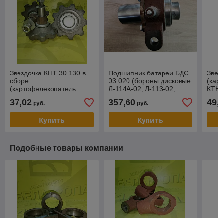
Звездочка КНТ 30.130 в
Подшипник батареи БДС
Зве
сборе
03.020 (бороны дисковые
(ка
(картофелекопатель
Л-114А-02, Л-113-02,
КТН
КТН-2В)
Л-120)
мо
37,02
357,60
49
руб.
руб.
Купить
Купить
Подобные товары компании