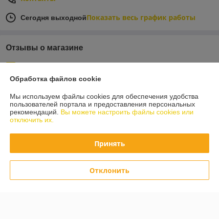
Показать весь график работы
Сегодня выходной
Отзывы о магазине
6 отзывов за всё время
Обработка файлов cookie
Покупатель
12.04.2026
Мы используем файлы cookies для обеспечения удобства
Отлично
пользователей портала и предоставления персональных
рекомендаций.
Вы можете настроить файлы cookies или
отключить их.
Сделка подтверждена через корзину
Принять
Покупатель
12.04.2026
Отлично
Отклонить
Сделка подтверждена через корзину
Показать все отзывы