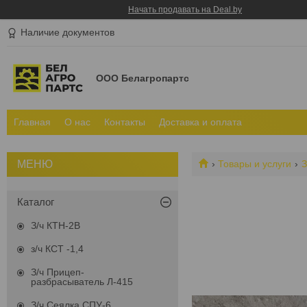
Начать продавать на Deal.by
Наличие документов
ООО Белагропартс
Главная
О нас
Контакты
Доставка и оплата
Товары и услуги
З
Каталог
З/ч КТН-2В
з/ч КСТ -1,4
З/ч Прицеп-
разбрасыватель Л-415
З/ч Сеялка СПУ-6