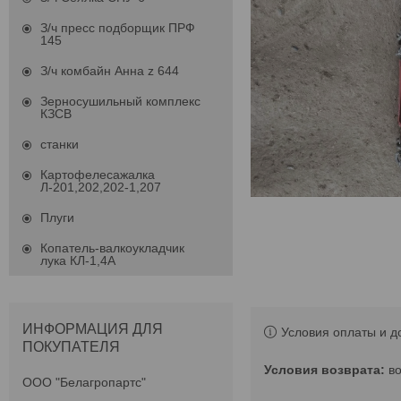
З/ч пресс подборщик ПРФ
145
З/ч комбайн Анна z 644
Зерносушильный комплекс
КЗСВ
станки
Картофелесажалка
Л-201,202,202-1,207
Плуги
Копатель-валкоукладчик
лука КЛ-1,4А
ИНФОРМАЦИЯ ДЛЯ
Условия оплаты и д
ПОКУПАТЕЛЯ
в
ООО "Белагропартс"