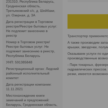
231310, Республика Беларусь,
Гродненская область,
Третьяковский с/с, д. Шейбаки,
ул. Озерная, д. 3А
Дата регистрации в Торговом
реестре/Реестре бытовых услуг:
Не подлежит занесению в
реестр
Транспортер применяется
Номер в Торговом реестре/
А также производим запа
Реестре бытовых услуг: Не
крышки, звездочки, полу
подлежит занесению в реестр,
Оказываем услуги по ед
Республика Беларусь
производственные возмо
УНП: 591385848
- Парк токарных, фрезер
Регистрационный орган: Лидский
гидравлических прессов.
районный исполнительный
резки, имеется возможно
комитет
Дата регистрации компании:
11.11.2021
Местонахождение книги
замечаний и предложений:
Беларусь, Гродненская область,