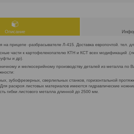
Описание
Инфор
 на прицепе -разбрасывателе Л-415. Доставка европочтой. тел. дл
сные части к картофелекопателю КТН и КСТ всех модификаций .(ле
муфты и др).
иничному и мелкосерийному производству деталей из металла по 
жности:
ных, зубофрезерных, сверлильных станков, горизонтальной протяж
 Для раскроя листовых материалов имеются гидравлические ножни
сть гибки листового металла длинной до 2500 мм.