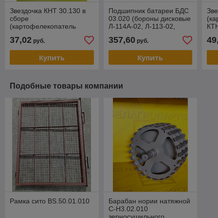
Звездочка КНТ 30.130 в
Подшипник батареи БДС
Зве
сборе
03.020 (бороны дисковые
(ка
(картофелекопатель
Л-114А-02, Л-113-02,
КТН
КТН-2В)
Л-120)
мо
37,02
357,60
49
руб.
руб.
Купить
Купить
Подобные товары компании
Рамка сито BS.50.01.010
Барабан нории натяжной
С-Н3.02.010
зерносушильного