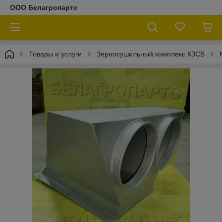
ООО Белагропартс
Товары и услуги
Зерносушильный комплекс КЗСВ