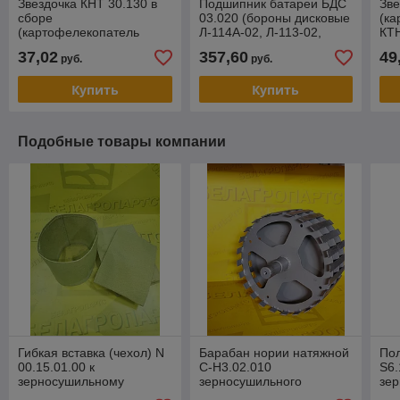
Звездочка КНТ 30.130 в
Подшипник батареи БДС
Зве
сборе
03.020 (бороны дисковые
(ка
(картофелекопатель
Л-114А-02, Л-113-02,
КТН
КТН-2В)
Л-120)
мо
37,02
357,60
49
руб.
руб.
Купить
Купить
Подобные товары компании
Гибкая вставка (чехол) N
Барабан нории натяжной
Пол
00.15.01.00 к
С-Н3.02.010
S6.
зерносушильному
зерносушильного
зе
комплексу КЗСВ
комплекса КЗСВ
ко