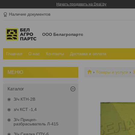
Начать продавать на Deal.by
Наличие документов
ООО Белагропартс
Главная
О нас
Контакты
Доставка и оплата
Товары и услуги
З
Каталог
З/ч КТН-2В
з/ч КСТ -1,4
З/ч Прицеп-
разбрасыватель Л-415
З/ч Сеялка СПУ-6