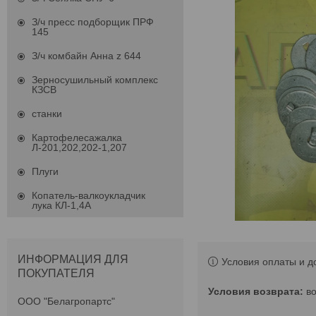
З/ч пресс подборщик ПРФ
145
З/ч комбайн Анна z 644
Зерносушильный комплекс
КЗСВ
станки
Картофелесажалка
Л-201,202,202-1,207
Плуги
Копатель-валкоукладчик
лука КЛ-1,4А
ИНФОРМАЦИЯ ДЛЯ
Условия оплаты и д
ПОКУПАТЕЛЯ
в
ООО "Белагропартс"