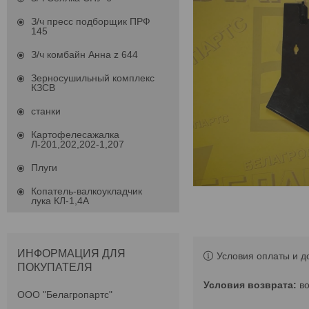
З/ч пресс подборщик ПРФ
145
З/ч комбайн Анна z 644
Зерносушильный комплекс
КЗСВ
станки
Картофелесажалка
Л-201,202,202-1,207
Плуги
Копатель-валкоукладчик
лука КЛ-1,4А
ИНФОРМАЦИЯ ДЛЯ
Условия оплаты и д
ПОКУПАТЕЛЯ
в
ООО "Белагропартс"