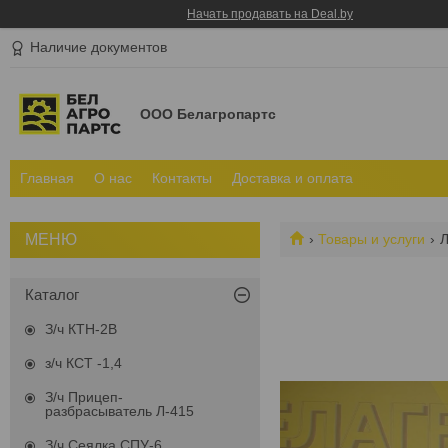
Начать продавать на Deal.by
Наличие документов
ООО Белагропартс
Главная
О нас
Контакты
Доставка и оплата
Товары и услуги
Л
Каталог
З/ч КТН-2В
з/ч КСТ -1,4
З/ч Прицеп-
разбрасыватель Л-415
З/ч Сеялка СПУ-6