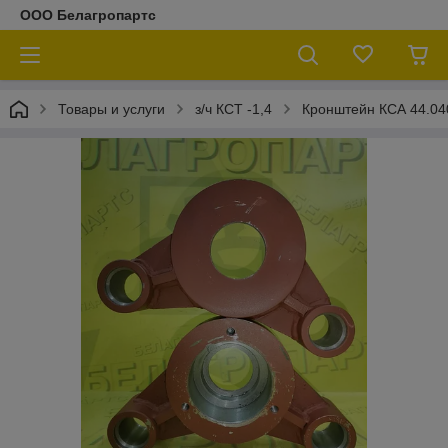
ООО Белагропартс
Товары и услуги
з/ч КСТ -1,4
Кронштейн КСА 44.04