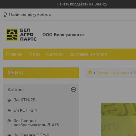
Начать продавать на Deal.by
Наличие документов
ООО Белагропартс
Главная
О нас
Контакты
Доставка и оплата
Товары и услуги
З
Каталог
З/ч КТН-2В
з/ч КСТ -1,4
З/ч Прицеп-
разбрасыватель Л-415
З/ч Сеялка СПУ-6