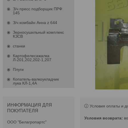
З/ч пресс подборщик ПРФ
145
З/ч комбайн Анна z 644
Зерносушильный комплекс
КЗСВ
станки
Картофелесажалка
Л-201,202,202-1,207
Плуги
Копатель-валкоукладчик
лука КЛ-1,4А
ИНФОРМАЦИЯ ДЛЯ
Условия оплаты и д
ПОКУПАТЕЛЯ
в
ООО "Белагропартс"