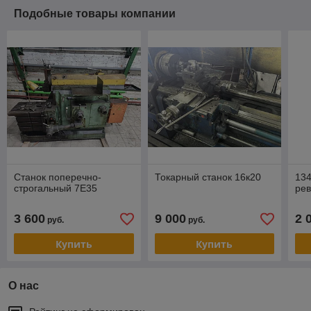
Подобные товары компании
Станок поперечно-
Токарный станок 16к20
134
строгальный 7Е35
ре
3 600
9 000
2 
руб.
руб.
Купить
Купить
О нас