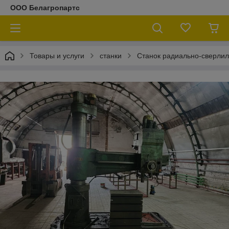
ООО Белагропартс
Товары и услуги
станки
Станок радиально-сверли